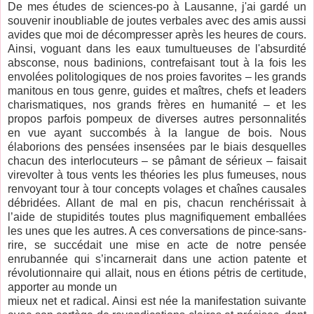
De mes études de sciences-po à Lausanne, j'ai gardé un
souvenir inoubliable de joutes verbales avec des amis aussi
avides que moi de décompresser après les heures de cours.
Ainsi, voguant dans les eaux tumultueuses de l'absurdité
absconse, nous badinions, contrefaisant tout à la fois les
envolées politologiques de nos proies favorites – les grands
manitous en tous genre, guides et maîtres, chefs et leaders
charismatiques, nos grands frères en humanité – et les
propos parfois pompeux de diverses autres personnalités
en vue ayant succombés à la langue de bois. Nous
élaborions des pensées insensées par le biais desquelles
chacun des interlocuteurs – se pâmant de sérieux – faisait
virevolter à tous vents les théories les plus fumeuses, nous
renvoyant tour à tour concepts volages et chaînes causales
débridées. Allant de mal en pis, chacun renchérissait à
l’aide de stupidités toutes plus magnifiquement emballées
les unes que les autres. A ces conversations de pince-sans-
rire, se succédait une mise en acte de notre pensée
enrubannée qui s’incarnerait dans une action patente et
révolutionnaire qui allait, nous en étions pétris de certitude,
apporter au monde un
mieux net et radical. Ainsi est née la manifestation suivante