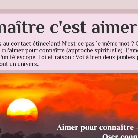
aître c'est aime
s au contact étincelant! N'est-ce pas le même mot ? 
u'aimer pour connaître (approche spirituelle). L'amo
un télescope. Foi et raison : Voilà bien deux jambes p
ut un univers...