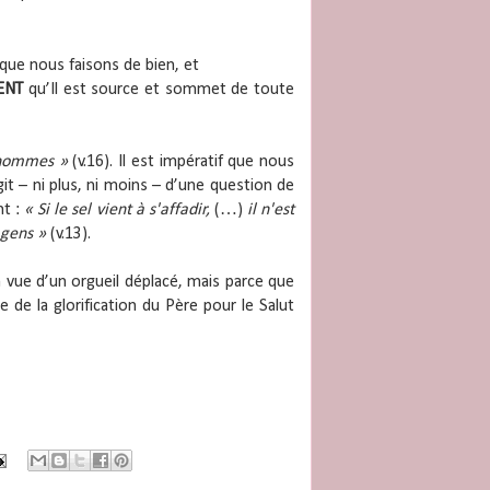
que nous faisons de bien, et
ENT
qu’Il est source et sommet de toute
 hommes »
(v.16). Il est impératif que nous
git – ni plus, ni moins – d’une question de
nt :
« Si le sel vient à s'affadir,
(…)
il n'est
 gens »
(v.13).
vue d’un orgueil déplacé, mais parce que
e la glorification du Père pour le Salut