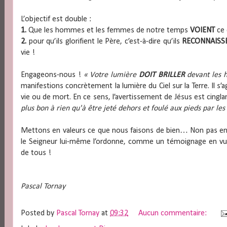
L’objectif est double :
1.
Que les hommes et les femmes de notre temps
VOIENT
ce 
2.
pour qu’ils glorifient le Père, c’est-à-dire qu’ils
RECONNAISS
vie !
Engageons-nous !
« Votre lumière
DOIT BRILLER
devant les
manifestions concrètement la lumière du Ciel sur la Terre. Il s’a
vie ou de mort. En ce sens, l’avertissement de Jésus est cingla
plus bon à rien qu'à être jeté dehors et foulé aux pieds par les
Mettons en valeurs ce que nous faisons de bien… Non pas en 
le Seigneur lui-même l’ordonne, comme un témoignage en vue d
de tous !
Pascal Tornay
Posted by
Pascal Tornay
at
09:32
Aucun commentaire: