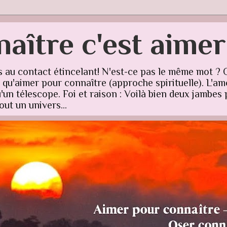
aître c'est aime
s au contact étincelant! N'est-ce pas le même mot ? 
u'aimer pour connaître (approche spirituelle). L'amo
un télescope. Foi et raison : Voilà bien deux jambes p
ut un univers...