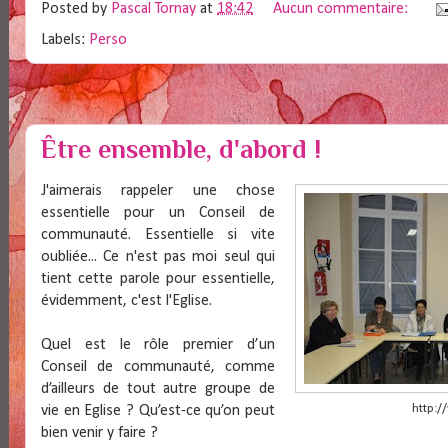
Posted by
Pascal Tornay
at
18:42
Aucun commentaire:
Labels:
Perso
Être ensemble, d'abord !
J'aimerais rappeler une chose
essentielle pour un Conseil de
communauté. Essentielle si vite
oubliée... Ce n'est pas moi seul qui
tient cette parole pour essentielle,
évidemment, c'est l'Eglise.
Quel est le rôle premier d’un
Conseil de communauté, comme
d’ailleurs de tout autre groupe de
http:/
vie en Eglise ? Qu’est-ce qu’on peut
bien venir y faire ?