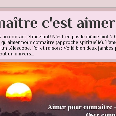
aître c'est aime
s au contact étincelant! N'est-ce pas le même mot ? 
u'aimer pour connaître (approche spirituelle). L'amo
un télescope. Foi et raison : Voilà bien deux jambes p
ut un univers...