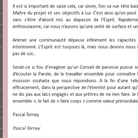
Il est si important de saisir cela, car sinon, l’on se rue tête b
Maître du projet et ses objectifs à Lui. C'est ainsi qu'on peut e
sans s'être d'abord mis au diapason de l'Esprit. Rapidem
enthousiasme, car nous n’aurons qu’une unité de surface et un
Animer une communauté dépasse infiniment les capacités
intentionné. L'Esprit est toujours là, mais nous devons nous 
pas de soi...
Serait-ce si fou d’imaginer qu’un Conseil de paroisse puisse se
d’écouter la Parole, de la travailler ensemble pour connaître 
moisson souhaite que nous répondions. A la fin d’une telle r
efficacement, dans la perspective de l'éternité pour autant qu’
ne dis pas aux laïcs engagés et aux prêtres de ne rien faire. Je l
ensemble », le fait de « faire corps » comme valeur primordiale 
Pascal Tornay
Pascal Tornay