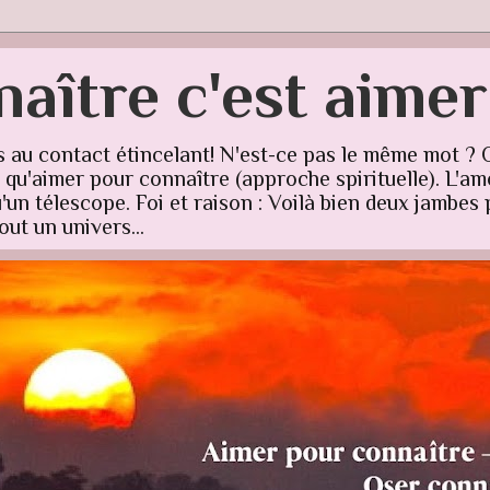
aître c'est aime
s au contact étincelant! N'est-ce pas le même mot ? 
u'aimer pour connaître (approche spirituelle). L'amo
un télescope. Foi et raison : Voilà bien deux jambes p
ut un univers...