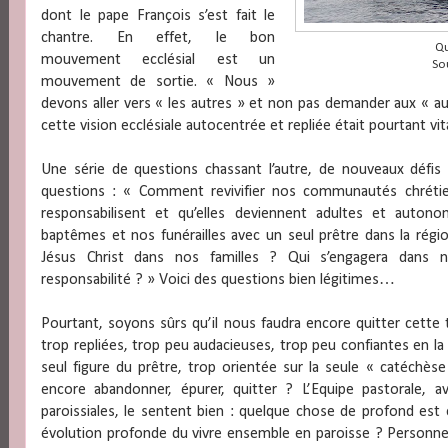
dont le pape François s’est fait le
chantre. En effet, le bon
Qu
mouvement ecclésial est un
So
mouvement de sortie. « Nous »
devons aller vers « les autres » et non pas demander aux « 
cette vision ecclésiale autocentrée et repliée était pourtant vita
Une série de questions chassant l’autre, de nouveaux défis
questions : « Comment revivifier nos communautés chréti
responsabilisent et qu’elles deviennent adultes et aut
baptêmes et nos funérailles avec un seul prêtre dans la rég
Jésus Christ dans nos familles ? Qui s’engagera dans
responsabilité ? » Voici des questions bien légitimes…
Pourtant, soyons sûrs qu’il nous faudra encore quitter cette 
trop repliées, trop peu audacieuses, trop peu confiantes en la 
seul figure du prêtre, trop orientée sur la seule « catéchèse
encore abandonner, épurer, quitter ? L’Equipe pastorale,
paroissiales, le sentent bien : quelque chose de profond est en
évolution profonde du vivre ensemble en paroisse ? Personne 