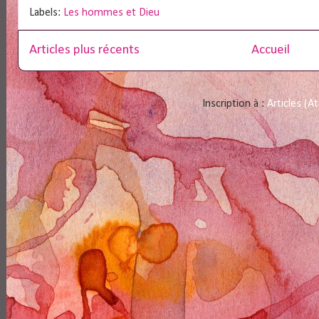
Labels:
Les hommes et Dieu
Articles plus récents
Accueil
Inscription à :
Articles (A