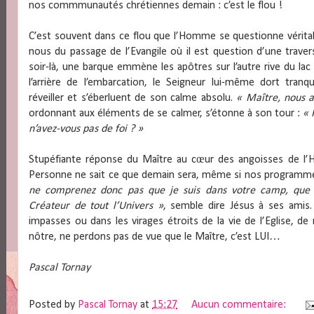
nos commmunautés chrétiennes demain : c’est le flou !
C’est souvent dans ce flou que l’Homme se questionne véritab
nous du passage de l’Evangile où il est question d’une traver
soir-là, une barque emmène les apôtres sur l’autre rive du lac 
l’arrière de l’embarcation, le Seigneur lui-même dort tranq
réveiller et s’éberluent de son calme absolu.
« Maître, nous a
ordonnant aux éléments de se calmer, s’étonne à son tour :
« 
n’avez-vous pas de foi ? »
Stupéfiante réponse du Maître au cœur des angoisses de l’
Personne ne sait ce que demain sera, même si nos programm
ne comprenez donc pas que je suis dans votre camp, que 
Créateur de tout l’Univers »
, semble dire Jésus à ses amis.
impasses ou dans les virages étroits de la vie de l’Eglise, de
nôtre, ne perdons pas de vue que le Maître, c’est LUI…
Pascal Tornay
Posted by
Pascal Tornay
at
15:27
Aucun commentaire: