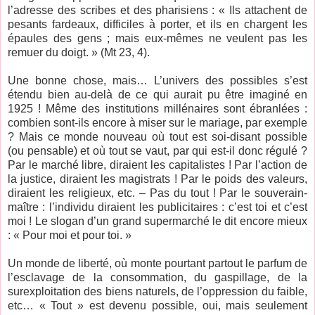
l’adresse des scribes et des pharisiens : « Ils attachent de
pesants fardeaux, difficiles à porter, et ils en chargent les
épaules des gens ; mais eux-mêmes ne veulent pas les
remuer du doigt. » (Mt 23, 4).
Une bonne chose, mais… L’univers des possibles s’est
étendu bien au-delà de ce qui aurait pu être imaginé en
1925 ! Même des institutions millénaires sont ébranlées :
combien sont-ils encore à miser sur le mariage, par exemple
? Mais ce monde nouveau où tout est soi-disant possible
(ou pensable) et où tout se vaut, par qui est-il donc régulé ?
Par le marché libre, diraient les capitalistes ! Par l’action de
la justice, diraient les magistrats ! Par le poids des valeurs,
diraient les religieux, etc. – Pas du tout ! Par le souverain-
maître : l’individu diraient les publicitaires : c’est toi et c’est
moi ! Le slogan d’un grand supermarché le dit encore mieux
: « Pour moi et pour toi. »
Un monde de liberté, où monte pourtant partout le parfum de
l’esclavage de la consommation, du gaspillage, de la
surexploitation des biens naturels, de l’oppression du faible,
etc… « Tout » est devenu possible, oui, mais seulement