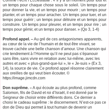
Comme l’écrit l’Ecclésiaste : « Il y a un moment pour tout et
un temps pour chaque chose sous le soleil. Un temps pour
pour donner la vie, et un temps pour mourir ; un temps pour
planter, et un temps pour arracher. Un temps pour tuer, et un
temps pour guérir ; un temps pour détruire et un temps pour
construire. Un temps pour pleurer, et un temps pour rire ; un
temps pour gémir, et un temps pour danser. » (Qo 3, 1-4)
Profond appel. –
Au gré de ces antagonismes apparents,
au cœur de la vie de l’humain et de tout être vivant, se
trouve cachée une belle chanson d’amour. Une chanson qui
crie tendrement à l’Homme qu’il ne peut pas s’épanouir
sans être, sans vivre en relation avec lui-même, avec les
autres et avec « plus-grand-que-lui », le « Je-suis » (Ex 3,
14), la source de vie. Ce profond appel résonne clairement
aux oreilles de qui veut bien écouter. ©
https://image.jimcdn.com
Don suprême. –
A qui écoute au plus profond, comme
Salomon, fils de David et roi d’Israël, il est donné par le
Seigneur de choisir entre différents dons. Ce dernier a
choisi le cadeau suprême : le discernement. N’est-ce pas ce
don de Dieu qui permet à tout humain de devenir un