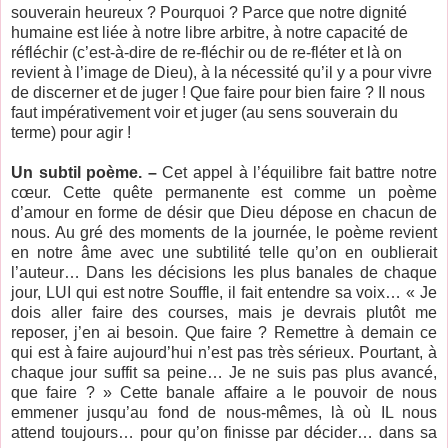
souverain heureux ? Pourquoi ? Parce que notre dignité
humaine est liée à notre libre arbitre, à notre capacité de
réfléchir (c’est-à-dire de re-fléchir ou de re-fléter et là on
revient à l’image de Dieu), à la nécessité qu’il y a pour vivre
de discerner et de juger ! Que faire pour bien faire ? Il nous
faut impérativement voir et juger (au sens souverain du
terme) pour agir !
Un subtil poème. –
Cet appel à l’équilibre fait battre notre
cœur. Cette quête permanente est comme un poème
d’amour en forme de désir que Dieu dépose en chacun de
nous. Au gré des moments de la journée, le poème revient
en notre âme avec une subtilité telle qu’on en oublierait
l’auteur… Dans les décisions les plus banales de chaque
jour, LUI qui est notre Souffle, il fait entendre sa voix… « Je
dois aller faire des courses, mais je devrais plutôt me
reposer, j’en ai besoin. Que faire ? Remettre à demain ce
qui est à faire aujourd’hui n’est pas très sérieux. Pourtant, à
chaque jour suffit sa peine… Je ne suis pas plus avancé,
que faire ? » Cette banale affaire a le pouvoir de nous
emmener jusqu’au fond de nous-mêmes, là où IL nous
attend toujours… pour qu’on finisse par décider… dans sa