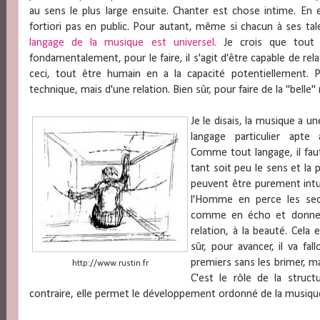
au sens le plus large ensuite. Chanter est chose intime. En
fortiori pas en public. Pour autant, même si chacun à ses ta
langage de la musique est universel.
Je crois que tout 
fondamentalement, pour le faire, il s'agit d'être capable de re
ceci, tout être humain en a la capacité potentiellement. P
technique, mais d'une relation. Bien sûr, pour faire de la "belle" mu
Je le disais, la musique a un
langage particulier apte
Comme tout langage, il fau
tant soit peu le sens et la p
peuvent être purement intuit
l'Homme en perce les sec
comme en écho et donne nai
relation, à la beauté. Cela 
sûr, pour avancer, il va fal
premiers sans les brimer, m
http://www.rustin.fr
C'est le rôle de la struct
contraire, elle permet le développement ordonné de la musiqu