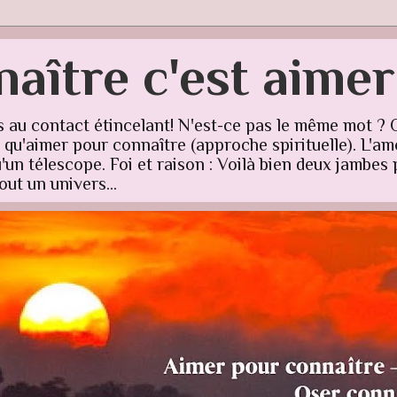
aître c'est aime
s au contact étincelant! N'est-ce pas le même mot ? 
u'aimer pour connaître (approche spirituelle). L'amo
un télescope. Foi et raison : Voilà bien deux jambes p
ut un univers...