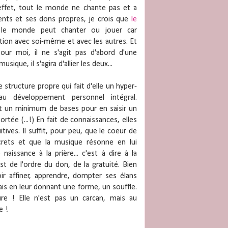
 effet, tout le monde ne chante pas et a
lents et ses dons propres, je crois que
le
le monde peut chanter ou jouer car
lation avec soi-même et avec les autres. Et
our moi, il ne s'agit pas d'abord d'une
sique, il s'agira d'allier les deux...
e structure propre qui fait d'elle un hyper-
 au développement personnel intégral.
t un minimum de bases pour en saisir un
ortée (...!) En fait de connaissances, elles
ives. Il suffit, pour peu, que le coeur de
rets et que la musique résonne en lui
ssance à la prière... c'est à dire à la
est de l'ordre du don, de la gratuité. Bien
loir affiner, apprendre, dompter ses élans
ais en leur donnant une forme, un souffle.
ure ! Elle n'est pas un carcan, mais au
e !