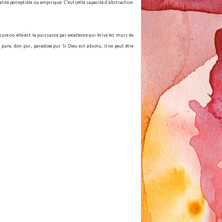
éalité perceptible ou empirique. C’est cette capacité d’abstraction
ure où elle est la puissance par excellence qui brise les murs de
ure, don pur, paradoxe pur. Si Dieu est absolu, il ne peut être