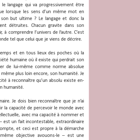
 le langage qui va progressivement être
gue lorsque les sens d’un même mot en
s son but ultime ? Le langage et donc la
ent détruites. Chacun gravite dans son
r, à comprendre l’univers de l’autre. C’est
de tel que celui que je viens de décrire.
temps et en tous lieux des poches où la
ciété humaine où il existe qui perdrait son
ntrer de lui-même comme norme absolue
ais même plus loin encore, son humanité. Je
té à reconnaître qu’un absolu existe en-
on humanité.
ire. Je dois bien reconnaître que je n’ai
oir la capacité de percevoir le monde avec
llectuelle, avec ma capacité à nommer et
i – est un fait incontestable, extraordinaire
 compte, et ceci est propre à la démarche
t même objective avouons-le – est une