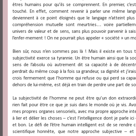
êtres humains pour qu’ils se comprennent. En premier, c’est
touché. En effet, comment revenir à parler une même lan
deviennent à ce point éloignés que le langage n’atteint plu
compréhension mutuelle sont meurtries… voire partiellem
univers de valeur et de sens, sans plus pouvoir parvenir à saisi
l’enfer-mement ! On ne pourrait plus appeler « société » un mon
Bien sûr, nous n’en sommes pas là ! Mais il existe en tous 
subjectivité exerce sa tyrannie. Un être humain ainsi que la so
sens de l’absolu où autrement dit sa capacité à de déce
perdrait du même coup à la fois sa grandeur, sa dignité et j’ir
crois fermement que l’homme qui refuse ou qui perd sa capaci
dehors de lui-même, est déjà en train de perdre une part de s
La subjectivité de l’homme ne peut être qu’un don extraordina
rien fait pour être ce que je suis dans le monde où je vis. Av
mes propres organes sensoriels, avec ma propre approche inte
à lier et délier les choses – c’est l’intelligence dont je parle ic
et bon. Le défi de l’être humain intelligent est de se rendre
scientifique honnête, que notre approche subjective – e