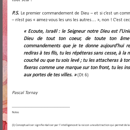
tout seul !
P.S.
Le premier commandement de Dieu – et si c’est un comm
– n’est pas « aimez-vous les uns les autres… », non ! C’est ceci
« Ecoute, Israël : le Seigneur notre Dieu est l’Un
Dieu de tout ton coeur, de toute ton âme
commandements que je te donne aujourd’hui res
rediras à tes fils, tu les répéteras sans cesse, à l
couché ou que tu sois levé ; tu les attacheras à to
fixeras comme une marque sur ton front, tu les insc
aux portes de tes villes. »
(Dt 6)
Pascal Tornay
________________________________________
Notes
(1) Conceptualiser signifie réaliser par l’intelligence et la raison une abstraction qui permet de 