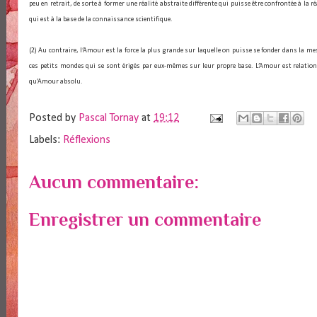
peu en retrait, de sorte à former une réalité abstraite différente qui puisse être confrontée à la r
qui est à la base de la connaissance scientifique.
(2) Au contraire, l’Amour est la force la plus grande sur laquelle on puisse se fonder dans la mes
ces petits mondes qui se sont érigés par eux-mêmes sur leur propre base. L’Amour est relation p
qu’Amour absolu.
Posted by
Pascal Tornay
at
19:12
Labels:
Réflexions
Aucun commentaire:
Enregistrer un commentaire