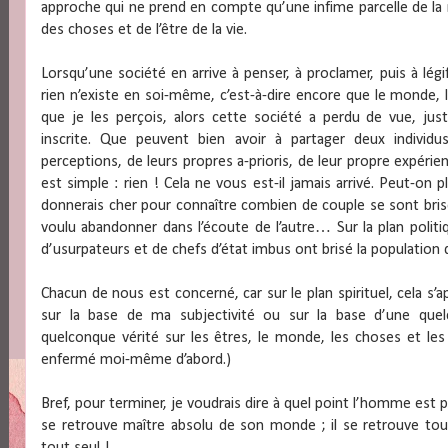
approche qui ne prend en compte qu’une infime parcelle de la ré
des choses et de l’être de la vie.
Lorsqu’une société en arrive à penser, à proclamer, puis à légif
rien n’existe en soi-même, c’est-à-dire encore que le monde, l
que je les perçois, alors cette société a perdu de vue, juste
inscrite. Que peuvent bien avoir à partager deux individ
perceptions, de leurs propres a-prioris, de leur propre expéri
est simple : rien ! Cela ne vous est-il jamais arrivé. Peut-on pl
donnerais cher pour connaître combien de couple se sont brisé s
voulu abandonner dans l’écoute de l’autre… Sur la plan politi
d’usurpateurs et de chefs d’état imbus ont brisé la population d
Chacun de nous est concerné, car sur le plan spirituel, cela s’ap
sur la base de ma subjectivité ou sur la base d’une quelc
quelconque vérité sur les êtres, le monde, les choses et les 
enfermé moi-même d’abord.)
Bref, pour terminer, je voudrais dire à quel point l’homme est per
se retrouve maître absolu de son monde ; il se retrouve tou