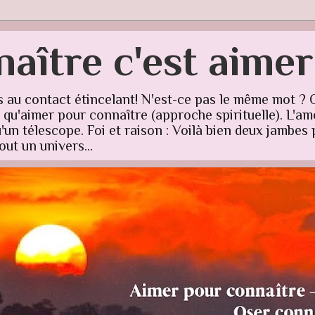
aître c'est aime
s au contact étincelant! N'est-ce pas le même mot ? 
u'aimer pour connaître (approche spirituelle). L'amo
un télescope. Foi et raison : Voilà bien deux jambes p
ut un univers...