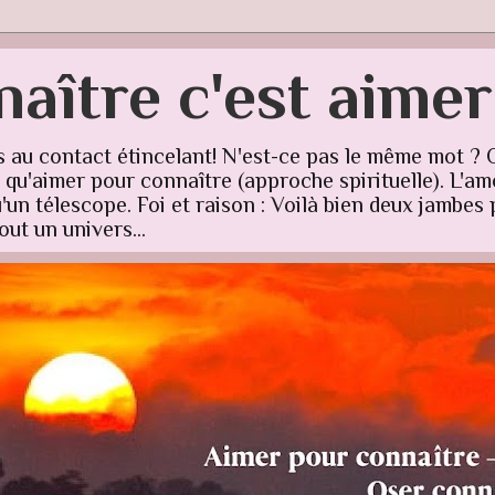
aître c'est aime
s au contact étincelant! N'est-ce pas le même mot ? 
u'aimer pour connaître (approche spirituelle). L'amo
un télescope. Foi et raison : Voilà bien deux jambes p
ut un univers...