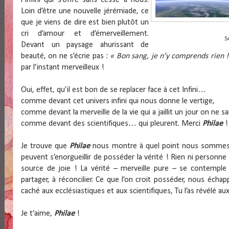
l’Infini qui s’offre sans cesse à nous.
Loin d’être une nouvelle jérémiade, ce
que je viens de dire est bien plutôt un
cri d’amour et d’émerveillement.
S
Devant un paysage ahurissant de
beauté, on ne s’écrie pas :
« Bon sang, je n’y comprends rien !
par l’instant merveilleux !
Oui, effet, qu’il est bon de se replacer face à cet Infini…
comme devant cet univers infini qui nous donne le vertige,
comme devant la merveille de la vie qui a jaillit un jour on ne 
comme devant des scientifiques… qui pleurent. Merci
Philae
!
Je trouve que
Philae
nous montre à quel point nous sommes pe
peuvent s’enorgueillir de posséder la vérité ! Rien ni personne
source de joie ! La vérité – merveille pure – se contemple
partager, à réconcilier. Ce que l’on croit posséder, nous écha
caché aux ecclésiastiques et aux scientifiques, Tu l’as révélé a
Je t’aime,
Philae
!