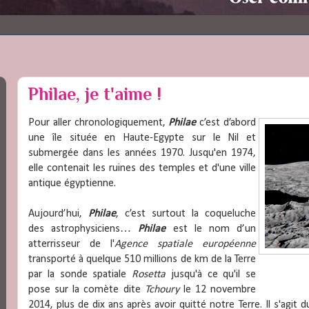
Philae, je t'aime !
Pour aller chronologiquement,
Philae
c’est d’abord
une île située en Haute-Egypte sur le Nil et
submergée dans les années 1970. Jusqu'en 1974,
elle contenait les ruines des temples et d'une ville
antique égyptienne.
Aujourd’hui,
Philae
, c’est surtout la coqueluche
des astrophysiciens…
Philae
est le nom d’un
atterrisseur de l'
Agence spatiale européenne
transporté à quelque 510 millions de km de la Terre
par la sonde spatiale
Rosetta
jusqu'à ce qu'il se
pose sur la comète dite
Tchoury
le 12 novembre
2014, plus de dix ans après avoir quitté notre Terre. Il s'agit 