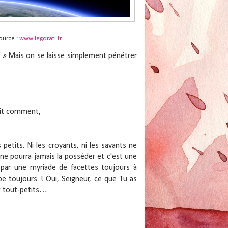
ource :
www.legorafi.fr
 »
Mais on se laisse simplement pénétrer
sait comment,
tits. Ni les croyants, ni les savants ne
 ne pourra jamais la posséder et c'est une
 par une myriade de facettes toujours à
ppe toujours ! Oui, Seigneur, ce que Tu as
ux tout-petits…