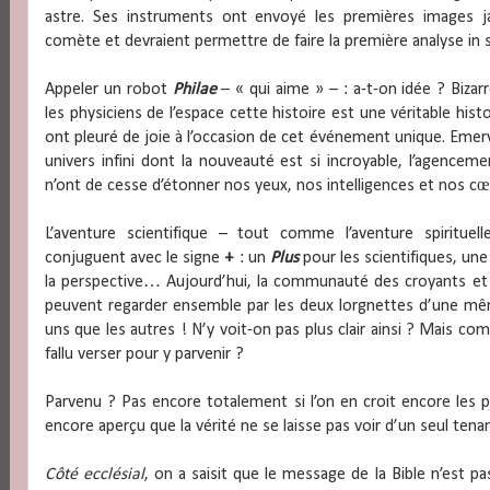
astre. Ses instruments ont envoyé les premières images j
comète et devraient permettre de faire la première analyse in 
Appeler un robot
Philae
– « qui aime » – : a-t-on idée ? Biza
les physiciens de l’espace cette histoire est une véritable histo
ont pleuré de joie à l’occasion de cet événement unique. Eme
univers infini dont la nouveauté est si incroyable, l’agencemen
n’ont de cesse d’étonner nos yeux, nos intelligences et nos cœ
L’aventure scientifique – tout comme l’aventure spiritu
conjuguent avec le signe
+
: un
Plus
pour les scientifiques, un
la perspective… Aujourd’hui, la communauté des croyants et c
peuvent regarder ensemble par les deux lorgnettes d’une mê
uns que les autres ! N’y voit-on pas plus clair ainsi ? Mais co
fallu verser pour y parvenir ?
Parvenu ? Pas encore totalement si l’on en croit encore les 
encore aperçu que la vérité ne se laisse pas voir d’un seul tenan
Côté ecclésial
, on a saisit que le message de la Bible n’est pa