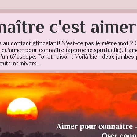
aître c'est aime
s au contact étincelant! N'est-ce pas le même mot ? 
u'aimer pour connaître (approche spirituelle). L'amo
un télescope. Foi et raison : Voilà bien deux jambes p
ut un univers...