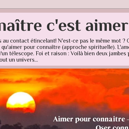
aître c'est aime
s au contact étincelant! N'est-ce pas le même mot ? 
u'aimer pour connaître (approche spirituelle). L'amo
un télescope. Foi et raison : Voilà bien deux jambes p
ut un univers...