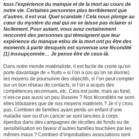
tous l’expérience du manque et de la mort au cours de
notre vie. Certaines personnes plus terriblement que
d’autres, il est vrai. Quel scandale ! Cela nous plonge au
cœur du mystère du mal qui ne se laisse pas éclairer si
facilement. Pour autant, vous avez certainement
rencontré des personnes qui témoignent que leur
expérience du manque et/ou de la mort ont pu être des
moments à partir desquels est survenue une fécondité
(1) insoupçonnée… Je pense être de ceux-là.
Dans notre monde matérialiste, il est facile de croire qu’on
porte davantage de « fruits » si l’on a (ou qu’on se donne)
les moyens de poursuivre des objectifs, si l’on peut compter
sur un bon réseau de contacts, si l’on a acquis des
compétences reconnues, etc. Cela est juste, mais au fond,
n’est-ce pas aussi un peu illusoire ? Nos fécondités ne sont-
elles tributaires que de nos moyens matériels ? Je n’y crois
pas. Combien de familles ayant perdu un enfant d’une
maladie rare ou d’un cancer se sont lancées à corps
éperdus dans des campagnes de récoltes de fonds ou de
sensibilisation en faveur d’autres familles touchées par les
mêmes maux ? Combien d’improbables associations sont