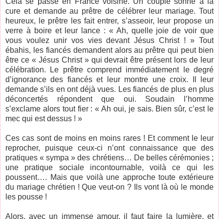
Cela se passe en France voisine. Un couple sonne à la
cure et demande au prêtre de célébrer leur mariage. Tout
heureux, le prêtre les fait entrer, s’asseoir, leur propose un
verre à boire et leur lance : « Ah, quelle joie de voir que
vous voulez unir vos vies devant Jésus Christ ! » Tout
ébahis, les fiancés demandent alors au prêtre qui peut bien
être ce « Jésus Christ » qui devrait être présent lors de leur
célébration. Le prêtre comprend immédiatement le degré
d’ignorance des fiancés et leur montre une croix. Il leur
demande s’ils en ont déjà vues. Les fiancés de plus en plus
déconcertés répondent que oui. Soudain l’homme
s’exclame alors tout fier : « Ah oui, je sais. Bien sûr, c’est le
mec qui est dessus ! »
Ces cas sont de moins en moins rares ! Et comment le leur
reprocher, puisque ceux-ci n’ont connaissance que des
pratiques « sympa » des chrétiens… De belles cérémonies ;
une pratique sociale incontournable, voilà ce qui les
poussent…. Mais que voilà une approche toute extérieure
du mariage chrétien ! Que veut-on ? Ils vont là où le monde
les pousse !
Alors, avec un immense amour, il faut faire la lumière, et