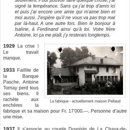
seulement. Pour pouvoir faire quelque chose, j'ai
signé la tempérance. Sans ça j'ai trop d'amis ici
et puis j'ai encore une amie qui m'aime bien et
moi aussi. J'espère qu'il ne vous va pas trop mal
par là-haut. A une autre fois. Bien le bonjour à
Isaline, à Ferdinand ainsi qu'à toi. Votre frère
Antoine. Ici ça me plaît, j'y resterais longtemps.
1929
La crise !
Le travail
manque.
1933
Faillite de
la Banque
Pasche. Antoine
Tornay perd tous
ses biens. Il
rachète aux
La fabrique - actuellement maison Pellaud
enchères la
fabrique et sa maison pour Fr. 17'000.—. Personne d’autre
une mise.
1937
Il s’associe au couple Duvoisin de La Chaux-de-