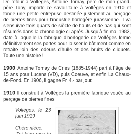
De retour à Vollèges, Antoine Tornay, père de mon grand-
père Tony, importe ce savoir-faire à Vollèges en 1910 et
fonde une petite entreprise destinée justement au perçage
de pierres fines pour l'industrie horlogère jurassienne. Il va
s'ensuivre trois-quarts de siècle de hauts et de bas qui sont
résumés dans la chronologie ci-après. Jusqu'à fin mai 1982,
date à laquelle la fabrique d'horlogerie de Vollèges ferme
définitivement ses portes pour laisser le bâtiment comme en
retraite loin des odeurs d'huile et des bruits de cliquets.
Toute une histoire !
1900
Antoine Tornay de Cries (1885-1944) part à l’âge de
15 ans pour Lucens (VD), puis Coeuve, et enfin La Chaux-
de-Fond. En 1906, il gagne Fr. 4.- par jour.
1910
Il construit à Vollèges la première fabrique vouée au
perçage de pierres fines.
Vollèges, le 23
juin 1919
Chère nièce,
J’ai bien reçu ta