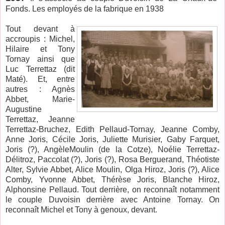
Fonds. Les employés de la fabrique en 1938
Tout devant à
accroupis : Michel,
Hilaire et Tony
Tornay ainsi que
Luc Terrettaz (dit
Maté). Et, entre
autres : Agnès
Abbet, Marie-
Augustine
Terrettaz, Jeanne
Terrettaz-Bruchez, Edith Pellaud-Tornay, Jeanne Comby,
Anne Joris, Cécile Joris, Juliette Murisier, Gaby Farquet,
Joris (?), AngèleMoulin (de la Cotze), Noélie Terrettaz-
Délitroz, Paccolat (?), Joris (?), Rosa Berguerand, Théotiste
Alter, Sylvie Abbet, Alice Moulin, Olga Hiroz, Joris (?), Alice
Comby, Yvonne Abbet, Thérèse Joris, Blanche Hiroz,
Alphonsine Pellaud. Tout derrière, on reconnaît notamment
le couple Duvoisin derrière avec Antoine Tornay. On
reconnaît Michel et Tony à genoux, devant.