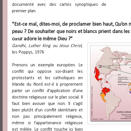
documenté avec des cartes synoptiques de
premier plan.
"Est-ce mal, dites-moi, de proclamer bien haut, Qu’on n’
peau ? De souhaiter que noirs et blancs prient dans l
cœur adore le même Dieu ?"
Gandhi, Luther King ou Jésus Christ
,
les Poppys, 1976
Prenons un exemple européen. Le
conflit qui oppose soi-disant les
protestants et les catholiques en
Irlande du Nord est-il à proprement
parler un conflit d'application d'une
doctrine religieuse sur le plan social. Il
faut bien avouer que non. Il s'agit
bien plutôt d'un conflit identitaire et
non pas principalement religieux,
même si l'appartenance religieuse
est mêlée. Le conflit touche ici bien