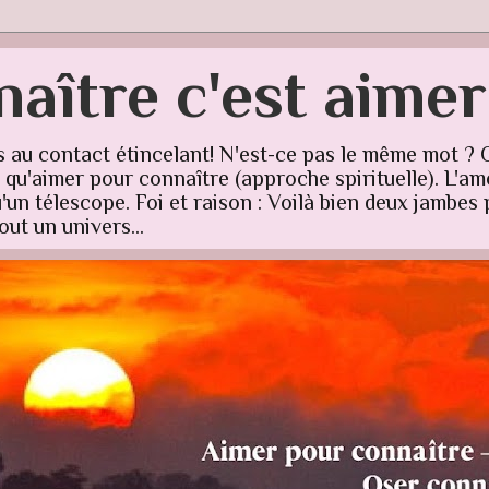
aître c'est aime
s au contact étincelant! N'est-ce pas le même mot ? 
u'aimer pour connaître (approche spirituelle). L'amo
un télescope. Foi et raison : Voilà bien deux jambes p
ut un univers...