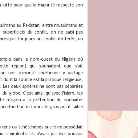
 en lutte pour que la majorité respecte son
musulmans au Pakistan, entre musulmans et
 superficiels du conflit, on ne saisi pas
presque toujours un conflit d'intérêt, un
emple dans le nord-ouest du Nigéria où
cette région) qui souhaitent que soit
s que une minorité chrétienne y partage
it dont la source est la pratique religieuse,
ique. Les deux sphères ne sont pas séparées
u globe. C'est ainsi qu'avec l'islam, les
e religion a la prétention de souhaiter
inculturation est donc le gros point faible
stiniens ou tchétchènes si elle ne possédait
ssi virulents s'ils n'avait pas leur pouvoir