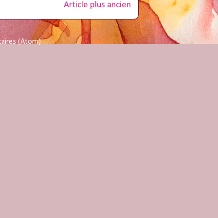
Article plus ancien
taires (Atom)