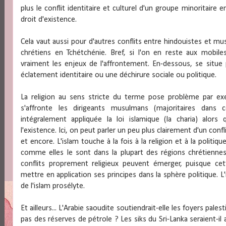
plus le conflit identitaire et culturel d'un groupe minoritaire
droit d'existence.
Cela vaut aussi pour d'autres conflits entre hindouistes et 
chrétiens en Tchétchénie. Bref, si l'on en reste aux mobiles
vraiment les enjeux de l'affrontement. En-dessous, se situe 
éclatement identitaire ou une déchirure sociale ou politique.
La religion au sens stricte du terme pose problème par ex
s'affronte les dirigeants musulmans (majoritaires dans 
intégralement appliquée la loi islamique (la charia) alor
l'existence. Ici, on peut parler un peu plus clairement d'un confl
et encore. L'islam touche à la fois à la religion et à la polit
comme elles le sont dans la plupart des régions chrétiennes d
conflits proprement religieux peuvent émerger, puisque cett
mettre en application ses principes dans la sphère politique. L'
de l'islam prosélyte.
Et ailleurs... L'Arabie saoudite soutiendrait-elle les foyers pale
pas des réserves de pétrole ? Les siks du Sri-Lanka seraient-il au